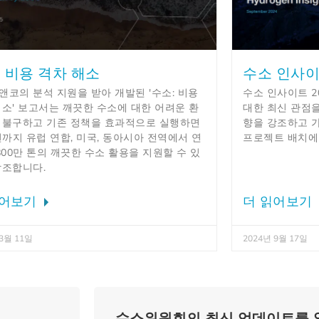
: 비용 격차 해소
수소 인사이
앤코의 분석 지원을 받아 개발된 '수소: 비용
수소 인사이트 2
해소' 보고서는 깨끗한 수소에 대한 어려운 환
대한 최신 관점을
 불구하고 기존 정책을 효과적으로 실행하면
향을 강조하고 
년까지 유럽 연합, 미국, 동아시아 전역에서 연
프로젝트 배치에
800만 톤의 깨끗한 수소 활용을 지원할 수 있
강조합니다.
읽어보기
더 읽어보기
 3월 11일
2024년 9월 17일
수소위원회의 최신 업데이트를