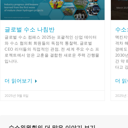
글로벌 수소 나침반
수소
글로벌 수소 컴패스 2025는 포괄적인 산업 데이터
맥킨지
와 수소 협의회 회원들의 독점적 통찰력, 글로벌
격차 
CEO 리더들의 직접적인 관점, 전 세계 주요 수소 프
경에도
로젝트에서 얻은 교훈을 결합한 새로운 주력 간행물
2030
입니다.
간 약 
다고 
더 읽어보기
더 
2025년 9월 8일
2025년
수소위원회의 더 많은 이야기 보기