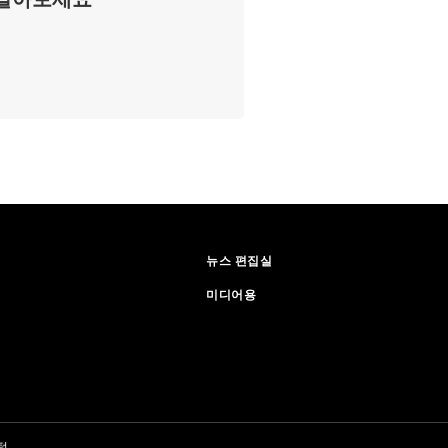
뉴스 편집실
미디어용
털.