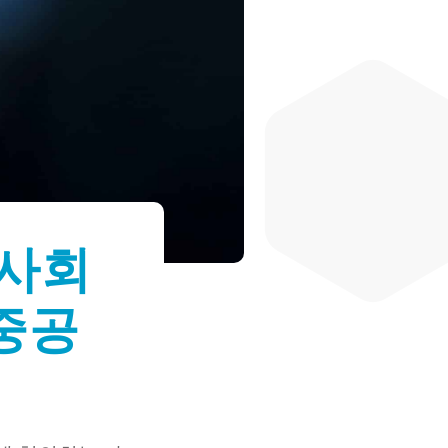
이사회
중공