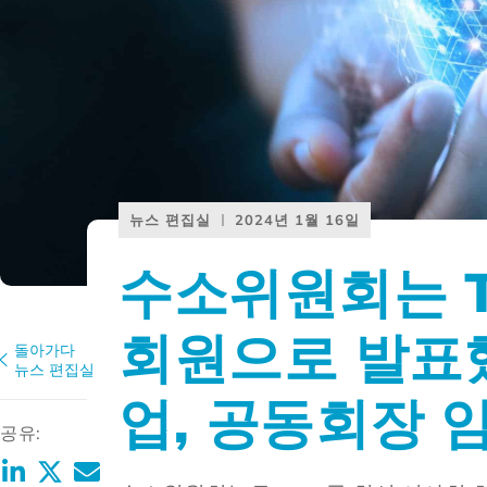
뉴스 편집실
2024년 1월 16일
수소위원회는 T
회원으로 발표
돌아가다
뉴스 편집실
업, 공동회장 
공유: