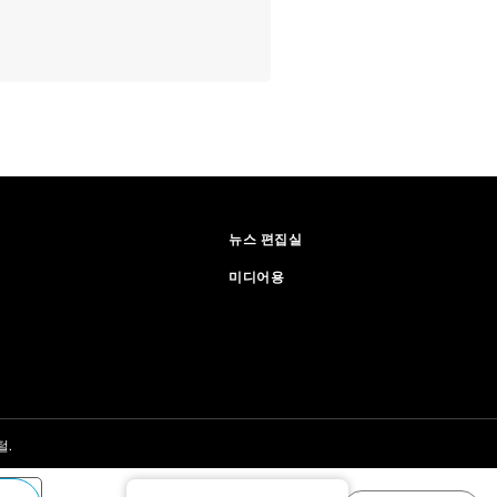
뉴스 편집실
미디어용
털.