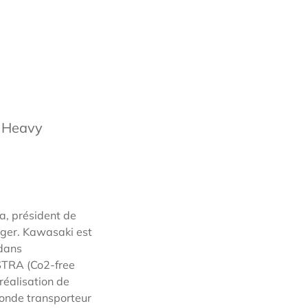
i Heavy
a, président de
rger. Kawasaki est
 dans
ySTRA (Co2-free
réalisation de
monde transporteur