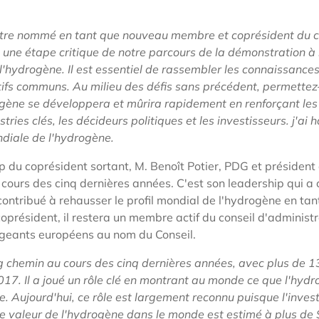
n.
'être nommé
en tant que nouveau membre et coprésident du c
ne étape critique de notre parcours de la démonstration à 
hydrogène. Il est essentiel de rassembler les connaissances 
tifs communs. Au milieu des défis sans précédent, permettez
rogène se développera et mûrira rapidement en renforçant les
tries clés, les décideurs politiques et les investisseurs. j'ai 
diale de l'hydrogène.
ip du coprésident sortant, M. Benoît Potier, PDG et président 
ours des cinq dernières années. C'est son leadership qui a 
 contribué à rehausser le profil mondial de l'hydrogène en tan
coprésident, il restera un membre actif du conseil d'administr
rigeants européens au nom du Conseil.
ng chemin au cours des cinq dernières années, avec plus de
2017. Il a joué un rôle clé en montrant au monde ce que l'hyd
e. Aujourd'hui, ce rôle est largement reconnu puisque l'inves
 de valeur de l'hydrogène dans le monde est estimé à plus de 