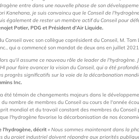
hydrogène entre dans une nouvelle phase de son développemen
ri Kanehana, je suis convaincu que le Conseil de l'hydrogèn
jouis également de rester un membre actif du Conseil pour d
eno
je
t Potier, PDG et Président d'Air Liquide.
du Conseil avec son collègue coprésident du Conseil, M. Tom 
 Inc., qui a commencé son mandat de deux ans en juillet 202
 alors qu'il assume ce nouveau rôle de leader de l'hydrogène. J
 KHI pour faire avancer la vision du Conseil, qui a été profon
es progrès significatifs sur la voie de la décarbonation mondi
mmins Inc.
ne a été témoin de changements majeurs dans le développeme
 du nombre de membres du Conseil au cours de l'année écoulé
rit mondial et du travail constant des membres du Conseil p
r que l'hydrogène favorise la décarbonisation de nos économi
e l'hydrogène, décrit
« Nous sommes maintenant dans la phas
 du projet industriel doivent répondre aux priorités publique