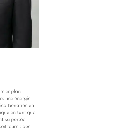
emier plan
ers une énergie
décarbonation en
gique en tant que
nt sa portée
eil fournit des