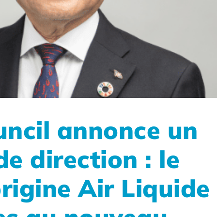
ncil annonce un
 direction : le
rigine Air Liquide