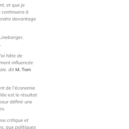
t, et que je
e continuera à
éfendre davantage
Linebarger,
1.
'ai hâte de
dément influencée
ale.
dit
M. Tom
nt de l'économie
e est le résultat
our définir une
es.
e critique et
s, aux politiques