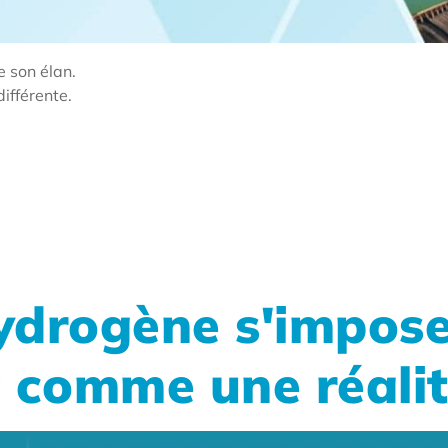
 son élan.
différente.
ydrogène s'impos
 comme une réali