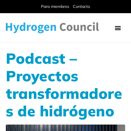
Para miembros
Contacto
Podcast –
Proyectos
transformadore
s de hidrógeno