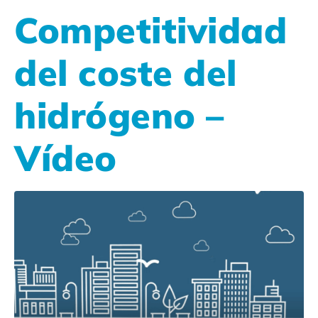
Competitividad
del coste del
hidrógeno –
Vídeo