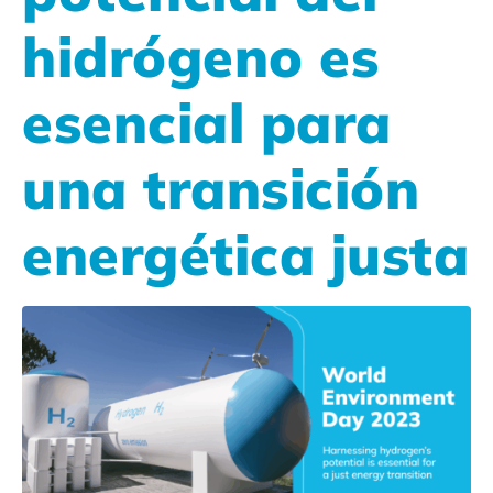
hidrógeno es
esencial para
una transición
energética justa