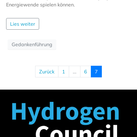
Energiewende spielen können.
Lies weiter
Gedankenführung
Zurück
1
...
6
7